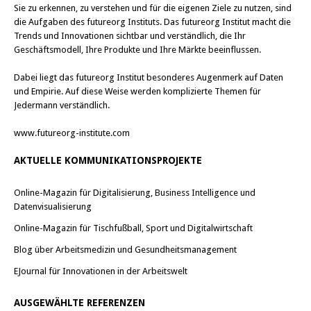
e
e
Sie zu erkennen, zu verstehen und für die eigenen Ziele zu nutzen, sind
u
u
die Aufgaben des futureorg Instituts. Das futureorg Institut macht die
e
e
m
m
Trends und Innovationen sichtbar und verständlich, die Ihr
F
F
Geschäftsmodell, Ihre Produkte und Ihre Märkte beeinflussen.
e
e
n
n
s
s
Dabei liegt das futureorg Institut besonderes Augenmerk auf Daten
t
t
e
e
und Empirie. Auf diese Weise werden komplizierte Themen für
r
r
Jedermann verständlich.
g
g
e
e
ö
ö
www.futureorg-institute.com
f
f
f
f
n
n
AKTUELLE KOMMUNIKATIONSPROJEKTE
e
e
t
t
)
)
Online-Magazin für Digitalisierung, Business Intelligence und
Datenvisualisierung
Online-Magazin für Tischfußball, Sport und Digitalwirtschaft
Blog über Arbeitsmedizin und Gesundheitsmanagement
EJournal für Innovationen in der Arbeitswelt
AUSGEWÄHLTE REFERENZEN