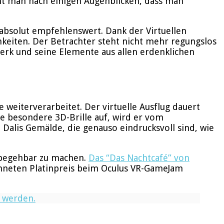
t man nach einigen Augenblicken, dass man
 absolut empfehlenswert. Dank der Virtuellen
hkeiten. Der Betrachter steht nicht mehr regungslos
Werk und seine Elemente aus allen erdenklichen
 weiterverarbeitet. Der virtuelle Ausflug dauert
die besondere 3D-Brille auf, wird er vom
n Dalis Gemälde, die genauso eindrucksvoll sind, wie
R begehbar zu machen.
Das “
Das Nachtcafé
” von
chneten Platinpreis beim Oculus VR-GameJam
t werden.