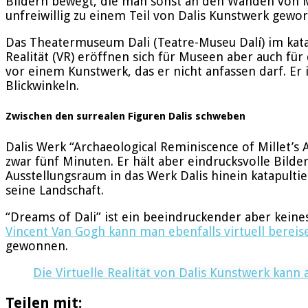
Bildern bewegt, die man sonst an den Wänden von M
unfreiwillig zu einem Teil von Dalis Kunstwerk gewor
Das Theatermuseum Dali (Teatre-Museu Dalí) im kata
Realität (VR) eröffnen sich für Museen aber auch fü
vor einem Kunstwerk, das er nicht anfassen darf. Er
Blickwinkeln.
Zwischen den surrealen Figuren Dalis schweben
Dalis Werk “Archaeological Reminiscence of Millet’s 
zwar fünf Minuten. Er hält aber eindrucksvolle Bilde
Ausstellungsraum in das Werk Dalis hinein katapultie
seine Landschaft.
“Dreams of Dali” ist ein beeindruckender aber keine
Vincent Van Gogh kann man ebenfalls virtuell bereis
gewonnen.
Die Virtuelle Realität von Dalis Kunstwerk kann
Teilen mit: