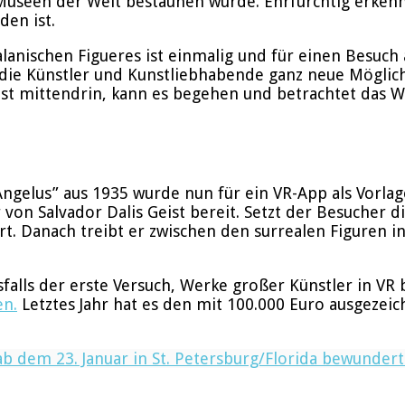
useen der Welt bestaunen würde. Ehrfürchtig erkenn
den ist.
lanischen Figueres ist einmalig und für einen Besuch
r die Künstler und Kunstliebhabende ganz neue Möglic
 ist mittendrin, kann es begehen und betrachtet das 
Angelus” aus 1935 wurde nun für ein VR-App als Vorlage
r von Salvador Dalis Geist bereit. Setzt der Besucher 
rt. Danach treibt er zwischen den surrealen Figuren i
sfalls der erste Versuch, Werke großer Künstler in V
en.
Letztes Jahr hat es den mit 100.000 Euro ausgezei
 ab dem 23. Januar in St. Petersburg/Florida bewunder