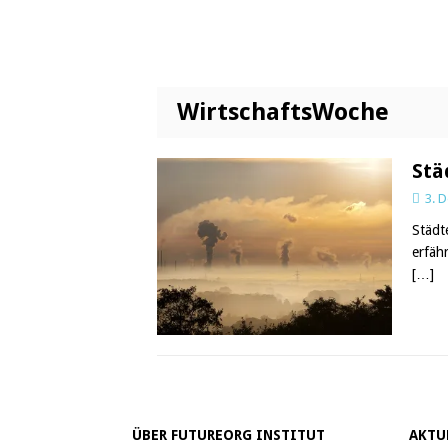
WirtschaftsWoche
Stä
3. 
Städt
erfäh
[…]
ÜBER FUTUREORG INSTITUT
AKTU