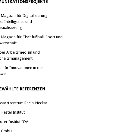
UNIKATIONSPROJEKTE
-Magazin für Digitalisierung,
ss Intelligence und
isualisierung
-Magazin für Tischfußball, Sport und
wirtschaft
ber Arbeitsmedizin und
dheitsmanagement
al für Innovationen in der
swelt
EWÄHLTE REFERENZEN
bsarztzentrum Rhein-Neckar
Pestel Institut
ofer Institut IOA
a GmbH