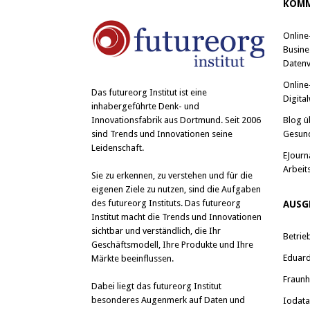
KOMM
Online
Busine
Datenv
Online
Das
futureorg Institut
ist eine
Digital
inhabergeführte Denk- und
Blog ü
Innovationsfabrik aus Dortmund. Seit 2006
Gesun
sind Trends und Innovationen seine
Leidenschaft.
EJourn
Arbeit
Sie zu erkennen, zu verstehen und für die
eigenen Ziele zu nutzen, sind die Aufgaben
des futureorg Instituts. Das futureorg
AUSG
Institut macht die Trends und Innovationen
sichtbar und verständlich, die Ihr
Betrie
Geschäftsmodell, Ihre Produkte und Ihre
Eduard 
Märkte beeinflussen.
Fraunh
Dabei liegt das futureorg Institut
besonderes Augenmerk auf Daten und
Iodat