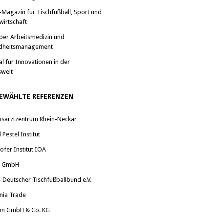
-Magazin für Tischfußball, Sport und
wirtschaft
ber Arbeitsmedizin und
dheitsmanagement
al für Innovationen in der
swelt
EWÄHLTE REFERENZEN
bsarztzentrum Rhein-Neckar
Pestel Institut
ofer Institut IOA
a GmbH
 Deutscher Tischfußballbund e.V.
nia Trade
nn GmbH & Co. KG