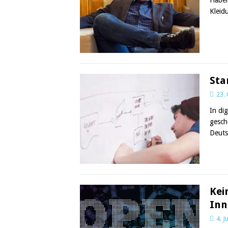
Kleid
Sta
23.
In di
gesch
Deuts
Kei
Inn
4. J