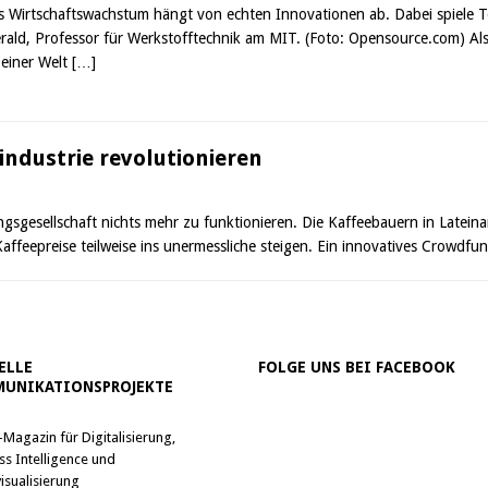
s Wirtschaftswachstum hängt von echten Innovationen ab. Dabei spiele T
erald, Professor für Werkstofftechnik am MIT. (Foto: Opensource.com) A
 einer Welt
[…]
industrie revolutionieren
ngsgesellschaft nichts mehr zu funktionieren. Die Kaffeebauern in Latei
affeepreise teilweise ins unermessliche steigen. Ein innovatives Crowdfun
ELLE
FOLGE UNS BEI FACEBOOK
UNIKATIONSPROJEKTE
-Magazin für Digitalisierung,
ss Intelligence und
isualisierung