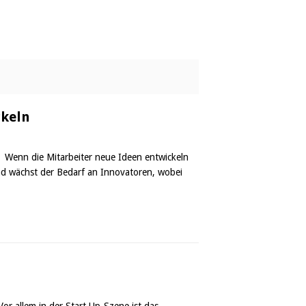
ckeln
Wenn die Mitarbeiter neue Ideen entwickeln
nd wächst der Bedarf an Innovatoren, wobei
r allem in der Start Up-Szene ist das