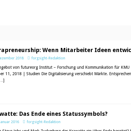
rapreneurship: Wenn Mitarbeiter Ideen entwi
Dezember 2018
forgsight-Redaktion
ngebot von futureorg Institut – Forschung und Kommunikation für KMU 
er 11, 2018 | Studien Die Digitalisierung verschiebt Märkte. Entspreche
[…]
watte: Das Ende eines Statussymbols?
 Januar 2016
forgsight-Redaktion
 Steve Jobs und Mark Zuckerberg der Krawatte ein jähes Ende bereitet? Vo