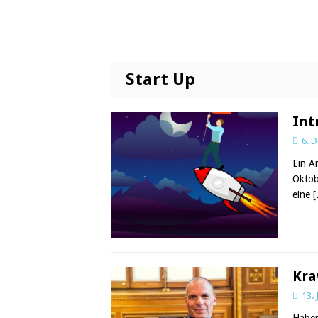
Start Up
Int
6. 
Ein A
Oktob
eine
Kra
13.
Haben