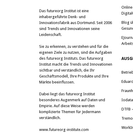
Online
Das
futureorg Institut
ist eine
Digital
inhabergeführte Denk- und
Blog ü
Innovationsfabrik aus Dortmund. Seit 2006
Gesun
sind Trends und Innovationen seine
Leidenschaft.
EJourn
Arbeit
Sie zu erkennen, zu verstehen und für die
eigenen Ziele zu nutzen, sind die Aufgaben
des futureorg Instituts. Das futureorg
AUSG
Institut macht die Trends und Innovationen
sichtbar und verständlich, die Ihr
Betrie
Geschäftsmodell, Ihre Produkte und Ihre
Eduard 
Märkte beeinflussen.
Fraunh
Dabei liegt das futureorg Institut
besonderes Augenmerk auf Daten und
Iodat
Empirie. Auf diese Weise werden
DTFB –
komplizierte Themen für Jedermann
verständlich.
Tremo
WorkI
www.futureorg-institute.com