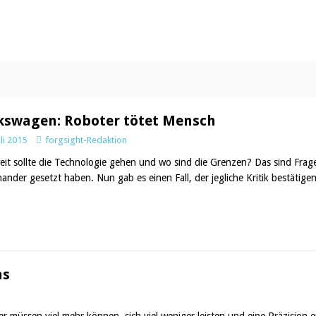
kswagen: Roboter tötet Mensch
uli 2015
forgsight-Redaktion
eit sollte die Technologie gehen und wo sind die Grenzen? Das sind Frag
nander gesetzt haben. Nun gab es einen Fall, der jegliche Kritik bestätig
as
eler müssen viel mehr können, sich viel weniger leisten und eine Präzisio