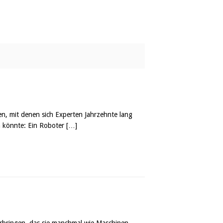
en, mit denen sich Experten Jahrzehnte lang
en könnte: Ein Roboter
[…]
n erbringen, das sie manchmal wie Maschinen