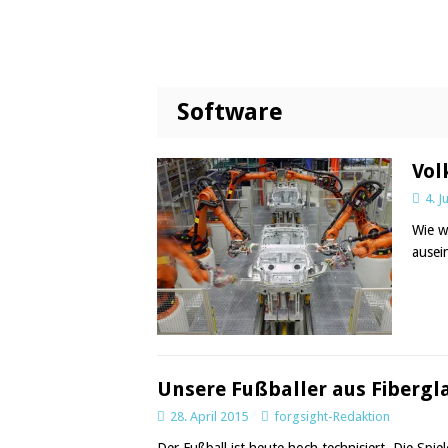
Software
Vol
4. J
Wie w
ausei
Unsere Fußballer aus Fibergl
28. April 2015
forgsight-Redaktion
Der Fußball ist heute hoch technisiert. Die Spi