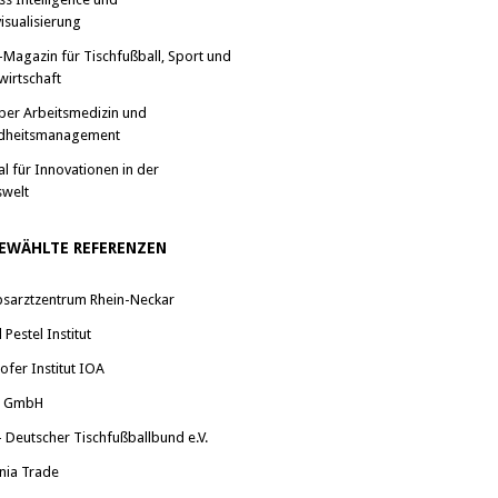
isualisierung
-Magazin für Tischfußball, Sport und
wirtschaft
ber Arbeitsmedizin und
dheitsmanagement
al für Innovationen in der
swelt
EWÄHLTE REFERENZEN
bsarztzentrum Rhein-Neckar
Pestel Institut
ofer Institut IOA
a GmbH
 Deutscher Tischfußballbund e.V.
nia Trade