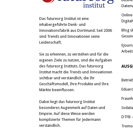
Datenv
Online
Das
futureorg Institut
ist eine
Digital
inhabergeführte Denk- und
Blog ü
Innovationsfabrik aus Dortmund. Seit 2006
Gesun
sind Trends und Innovationen seine
Leidenschaft.
EJourn
Arbeit
Sie zu erkennen, zu verstehen und für die
eigenen Ziele zu nutzen, sind die Aufgaben
des futureorg Instituts. Das futureorg
AUSG
Institut macht die Trends und Innovationen
sichtbar und verständlich, die Ihr
Betrie
Geschäftsmodell, Ihre Produkte und Ihre
Eduard 
Märkte beeinflussen.
Fraunh
Dabei liegt das futureorg Institut
besonderes Augenmerk auf Daten und
Iodat
Empirie. Auf diese Weise werden
DTFB –
komplizierte Themen für Jedermann
verständlich.
Tremo