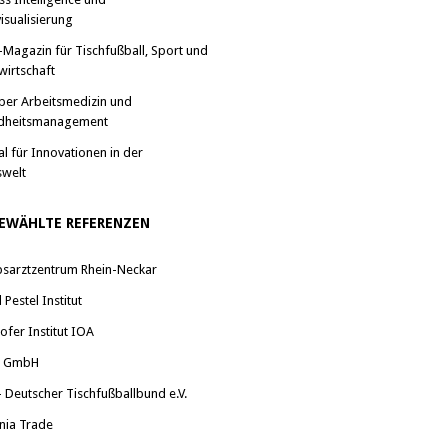
isualisierung
-Magazin für Tischfußball, Sport und
wirtschaft
ber Arbeitsmedizin und
dheitsmanagement
al für Innovationen in der
swelt
EWÄHLTE REFERENZEN
bsarztzentrum Rhein-Neckar
Pestel Institut
ofer Institut IOA
a GmbH
 Deutscher Tischfußballbund e.V.
nia Trade