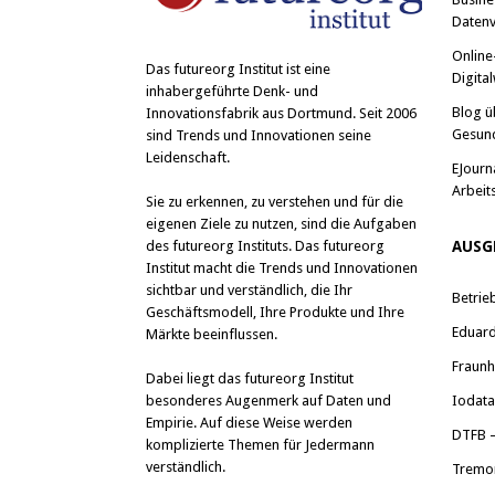
Datenv
Online
Das
futureorg Institut
ist eine
Digital
inhabergeführte Denk- und
Blog ü
Innovationsfabrik aus Dortmund. Seit 2006
Gesun
sind Trends und Innovationen seine
Leidenschaft.
EJourn
Arbeit
Sie zu erkennen, zu verstehen und für die
eigenen Ziele zu nutzen, sind die Aufgaben
des futureorg Instituts. Das futureorg
AUSG
Institut macht die Trends und Innovationen
sichtbar und verständlich, die Ihr
Betrie
Geschäftsmodell, Ihre Produkte und Ihre
Eduard 
Märkte beeinflussen.
Fraunh
Dabei liegt das futureorg Institut
besonderes Augenmerk auf Daten und
Iodat
Empirie. Auf diese Weise werden
DTFB –
komplizierte Themen für Jedermann
verständlich.
Tremo