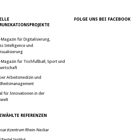
ELLE
FOLGE UNS BEI FACEBOOK
UNIKATIONSPROJEKTE
-Magazin für Digitalisierung,
ss Intelligence und
isualisierung
-Magazin für Tischfußball, Sport und
wirtschaft
ber Arbeitsmedizin und
dheitsmanagement
al für Innovationen in der
swelt
EWÄHLTE REFERENZEN
bsarztzentrum Rhein-Neckar
Pestel Institut