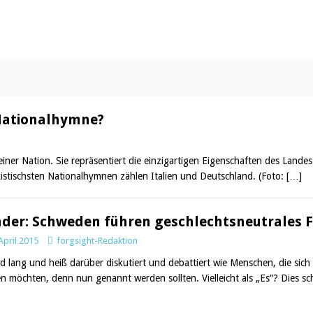
 Nationalhymne?
einer Nation. Sie repräsentiert die einzigartigen Eigenschaften des Land
existischsten Nationalhymnen zählen Italien und Deutschland. (Foto:
[…]
der: Schweden führen geschlechtsneutrales F
April 2015
forgsight-Redaktion
rd lang und heiß darüber diskutiert und debattiert wie Menschen, die sich w
n möchten, denn nun genannt werden sollten. Vielleicht als „Es“? Dies sc