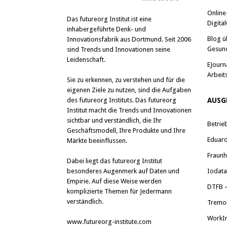
Online
Das
futureorg Institut
ist eine
Digital
inhabergeführte Denk- und
Blog ü
Innovationsfabrik aus Dortmund. Seit 2006
Gesun
sind Trends und Innovationen seine
Leidenschaft.
EJourn
Arbeit
Sie zu erkennen, zu verstehen und für die
eigenen Ziele zu nutzen, sind die Aufgaben
des futureorg Instituts. Das futureorg
AUSG
Institut macht die Trends und Innovationen
sichtbar und verständlich, die Ihr
Betrie
Geschäftsmodell, Ihre Produkte und Ihre
Eduard 
Märkte beeinflussen.
Fraunh
Dabei liegt das futureorg Institut
besonderes Augenmerk auf Daten und
Iodat
Empirie. Auf diese Weise werden
DTFB –
komplizierte Themen für Jedermann
verständlich.
Tremo
WorkI
www.futureorg-institute.com