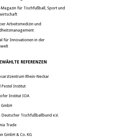
-Magazin für Tischfußball, Sport und
wirtschaft
ber Arbeitsmedizin und
dheitsmanagement
al für Innovationen in der
swelt
EWÄHLTE REFERENZEN
bsarztzentrum Rhein-Neckar
Pestel Institut
ofer Institut IOA
a GmbH
 Deutscher Tischfußballbund e.V.
nia Trade
nn GmbH & Co. KG