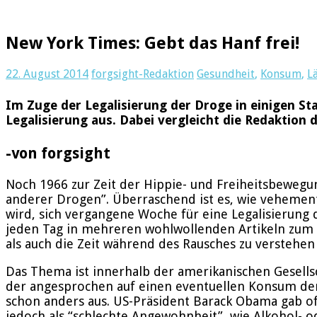
New York Times: Gebt das Hanf frei!
22. August 2014
forgsight-Redaktion
Gesundheit
,
Konsum
,
L
Im Zuge der Legalisierung der Droge in einigen St
Legalisierung aus. Dabei vergleicht die Redaktion d
-von forgsight
Noch 1966 zur Zeit der Hippie- und Freiheitsbeweg
anderer Drogen”. Überraschend ist es, wie vehement 
wird, sich vergangene Woche für eine Legalisierung 
jeden Tag in mehreren wohlwollenden Artikeln zum 
als auch die Zeit während des Rausches zu verstehen 
Das Thema ist innerhalb der amerikanischen Gesells
der angesprochen auf einen eventuellen Konsum der Dr
schon anders aus. US-Präsident Barack Obama gab o
jedoch als “schlechte Angewohnheit”, wie Alkohol- 