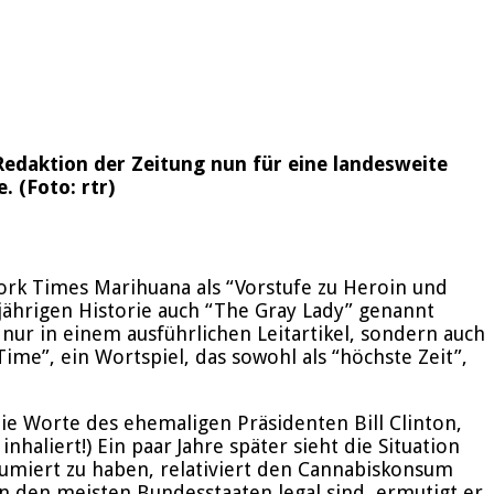
Redaktion der Zeitung nun für eine landesweite
. (Foto: rtr)
rk Times Marihuana als “Vorstufe zu Heroin und
jährigen Historie auch “The Gray Lady” genannt
nur in einem ausführlichen Leitartikel, sondern auch
e”, ein Wortspiel, das sowohl als “höchste Zeit”,
ie Worte des ehemaligen Präsidenten Bill Clinton,
haliert!) Ein paar Jahre später sieht die Situation
umiert zu haben, relativiert den Cannabiskonsum
 den meisten Bundesstaaten legal sind, ermutigt er