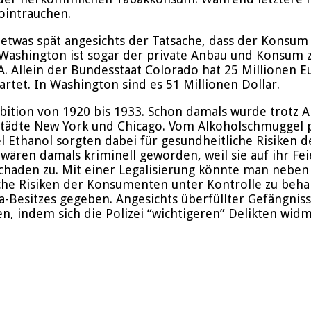
ointrauchen.
etwas spät angesichts der Tatsache, dass der Konsum d
Washington ist sogar der private Anbau und Konsum zu
USA. Allein der Bundesstaat Colorado hat 25 Millione
rtet. In Washington sind es 51 Millionen Dollar.
ibition von 1920 bis 1933. Schon damals wurde trotz 
ädte New York und Chicago. Vom Alkoholschmuggel pro
l Ethanol sorgten dabei für gesundheitliche Risiken 
 wären damals kriminell geworden, weil sie auf ihr Fe
chaden zu. Mit einer Legalisierung könnte man neben 
e Risiken der Konsumenten unter Kontrolle zu behalt
Besitzes gegeben. Angesichts überfüllter Gefängniss
en, indem sich die Polizei “wichtigeren” Delikten wid