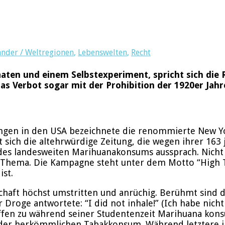
änder / Weltregionen
,
Lebenswelten
,
Recht
aaten und einem Selbstexperiment, spricht sich die 
as Verbot sogar mit der Prohibition der 1920er Jahre
ungen in den USA bezeichnete die renommierte New Yo
sich die altehrwürdige Zeitung, die wegen ihrer 163 
des landesweiten Marihuanakonsums aussprach. Nicht 
Thema. Die Kampagne steht unter dem Motto “High Tim
ist.
chaft höchst umstritten und anrüchig. Berühmt sind d
oge antwortete: “I did not inhale!” (Ich habe nicht in
ffen zu während seiner Studentenzeit Marihuana kons
oder herkömmlichen Tabakkonsum. Während letztere in