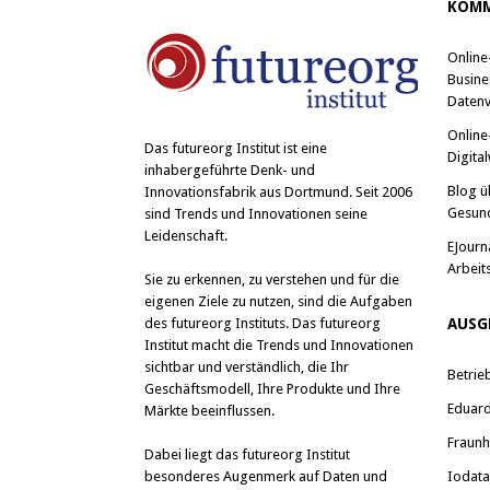
t
o
KOMM
e
o
r
k
z
z
Online
u
u
t
t
Busine
e
e
i
i
Datenv
l
l
e
e
Online
n
n
Das
futureorg Institut
ist eine
Digital
(
(
inhabergeführte Denk- und
W
W
i
i
Blog ü
Innovationsfabrik aus Dortmund. Seit 2006
r
r
Gesun
sind Trends und Innovationen seine
d
d
i
i
Leidenschaft.
n
n
EJourn
n
n
Arbeit
e
e
Sie zu erkennen, zu verstehen und für die
u
u
e
e
eigenen Ziele zu nutzen, sind die Aufgaben
m
m
des futureorg Instituts. Das futureorg
AUSG
F
F
e
e
Institut macht die Trends und Innovationen
n
n
sichtbar und verständlich, die Ihr
s
s
Betrie
t
t
Geschäftsmodell, Ihre Produkte und Ihre
e
e
Eduard 
Märkte beeinflussen.
r
r
g
g
e
e
Fraunh
Dabei liegt das futureorg Institut
ö
ö
f
f
besonderes Augenmerk auf Daten und
Iodat
f
f