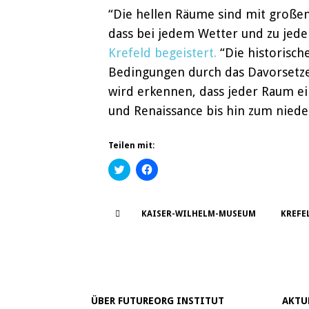
“Die hellen Räume sind mit großen
dass bei jedem Wetter und zu jeder
Krefeld begeistert.
“Die historisch
Bedingungen durch das Davorsetze
wird erkennen, dass jeder Raum ei
und Renaissance bis hin zum niede
Teilen mit:
K
K
l
l
i
i
c
c
k
k
,
,
KAISER-WILHELM-MUSEUM
KREFE
u
u
m
m
ü
a
b
u
e
f
r
F
T
a
w
c
i
e
ÜBER FUTUREORG INSTITUT
AKTU
t
b