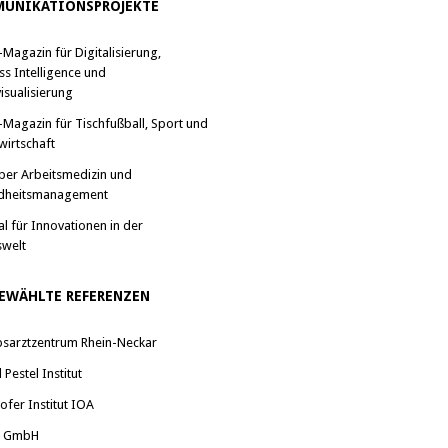
UNIKATIONSPROJEKTE
-Magazin für Digitalisierung,
ss Intelligence und
isualisierung
-Magazin für Tischfußball, Sport und
wirtschaft
ber Arbeitsmedizin und
dheitsmanagement
al für Innovationen in der
swelt
EWÄHLTE REFERENZEN
bsarztzentrum Rhein-Neckar
Pestel Institut
ofer Institut IOA
a GmbH