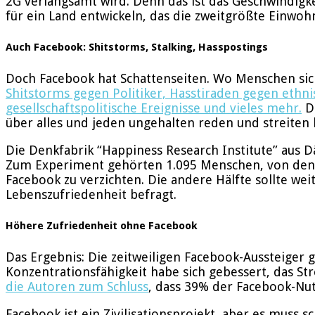
2G verlangsamt wird. Denn das ist das Geschwindigk
für ein Land entwickeln, das die zweitgrößte Einwoh
Auch Facebook: Shitstorms, Stalking, Hasspostings
Doch Facebook hat Schattenseiten. Wo Menschen sic
Shitstorms gegen Politiker, Hasstiraden gegen eth
gesellschaftspolitische Ereignisse und vieles mehr.
Da
über alles und jeden ungehalten reden und streiten
Die Denkfabrik “Happiness Research Institute” aus D
Zum Experiment gehörten 1.095 Menschen, von denen
Facebook zu verzichten. Die andere Hälfte sollte w
Lebenszufriedenheit befragt.
Höhere Zufriedenheit ohne Facebook
Das Ergebnis: Die zeitweiligen Facebook-Aussteiger 
Konzentrationsfähigkeit habe sich gebessert, das St
die Autoren zum Schluss
, dass 39% der Facebook-Nut
Facebook ist ein Zivilisationsprojekt, aber es muss 