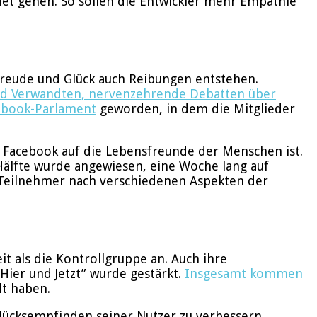
net gehen. So sollen die Entwickler mehr Empathie
reude und Glück auch Reibungen entstehen.
 und Verwandten, nervenzehrende Debatten über
ebook-Parlament
geworden, in dem die Mitglieder
n Facebook auf die Lebensfreunde der Menschen ist.
älfte wurde angewiesen, eine Woche lang auf
e Teilnehmer nach verschiedenen Aspekten der
t als die Kontrollgruppe an. Auch ihre
ier und Jetzt” wurde gestärkt.
Insgesamt kommen
lt haben.
 Glücksempfinden seiner Nutzer zu verbessern.