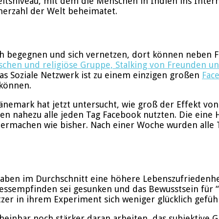
eitsniveau, mit dem die Menschen in Indien ins Inter
nerzahl der Welt beheimatet.
h begegnen und sich vernetzen, dort können neben F
nischen und religiöse Gruppe, Stalking von Freunden
s Soziale Netzwerk ist zu einem einzigen großen
Fac
 können.
änemark hat jetzt untersucht, wie groß der Effekt vo
 nahezu alle jeden Tag Facebook nutzten. Die eine H
eitermachen wie bisher. Nach einer Woche wurden all
gaben im Durchschnitt eine höhere Lebenszufriedenhei
ressempfinden sei gesunken und das Bewusstsein für “H
zer in ihrem Experiment sich weniger glücklich gefüh
scheinbar noch stärker daran arbeiten, das subjektive