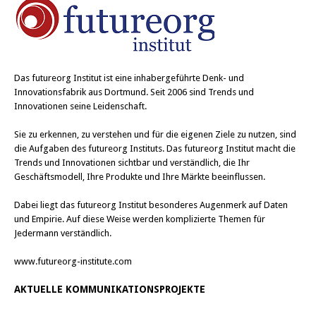
t
t
e
e
i
i
l
l
e
e
n
n
(
(
W
W
Das
futureorg Institut
ist eine inhabergeführte Denk- und
i
i
r
r
Innovationsfabrik aus Dortmund. Seit 2006 sind Trends und
d
d
Innovationen seine Leidenschaft.
i
i
n
n
n
n
e
e
Sie zu erkennen, zu verstehen und für die eigenen Ziele zu nutzen, sind
u
u
die Aufgaben des futureorg Instituts. Das futureorg Institut macht die
e
e
m
m
Trends und Innovationen sichtbar und verständlich, die Ihr
F
F
Geschäftsmodell, Ihre Produkte und Ihre Märkte beeinflussen.
e
e
n
n
s
s
Dabei liegt das futureorg Institut besonderes Augenmerk auf Daten
t
t
e
e
und Empirie. Auf diese Weise werden komplizierte Themen für
r
r
Jedermann verständlich.
g
g
e
e
ö
ö
www.futureorg-institute.com
f
f
f
f
n
n
AKTUELLE KOMMUNIKATIONSPROJEKTE
e
e
t
t
)
)