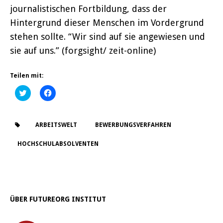
journalistischen Fortbildung, dass der
Hintergrund dieser Menschen im Vordergrund
stehen sollte. “Wir sind auf sie angewiesen und
sie auf uns.” (forgsight/ zeit-online)
Teilen mit:
K
K
l
l
i
i
c
c
k
k
,
,
ARBEITSWELT
BEWERBUNGSVERFAHREN
u
u
m
m
ü
a
HOCHSCHULABSOLVENTEN
b
u
e
f
r
F
T
a
w
c
i
e
t
b
t
o
ÜBER FUTUREORG INSTITUT
e
o
r
k
z
z
u
u