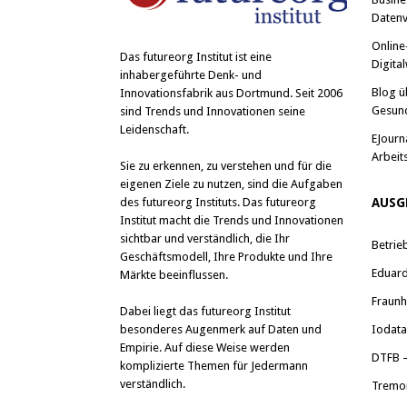
Datenv
Online
Das
futureorg Institut
ist eine
Digital
inhabergeführte Denk- und
Blog ü
Innovationsfabrik aus Dortmund. Seit 2006
Gesun
sind Trends und Innovationen seine
Leidenschaft.
EJourn
Arbeit
Sie zu erkennen, zu verstehen und für die
eigenen Ziele zu nutzen, sind die Aufgaben
des futureorg Instituts. Das futureorg
AUSG
Institut macht die Trends und Innovationen
sichtbar und verständlich, die Ihr
Betrie
Geschäftsmodell, Ihre Produkte und Ihre
Eduard 
Märkte beeinflussen.
Fraunh
Dabei liegt das futureorg Institut
besonderes Augenmerk auf Daten und
Iodat
Empirie. Auf diese Weise werden
DTFB –
komplizierte Themen für Jedermann
verständlich.
Tremo