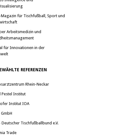
isualisierung
-Magazin für Tischfußball, Sport und
wirtschaft
ber Arbeitsmedizin und
dheitsmanagement
al für Innovationen in der
swelt
EWÄHLTE REFERENZEN
bsarztzentrum Rhein-Neckar
Pestel Institut
ofer Institut IOA
a GmbH
 Deutscher Tischfußballbund e.V.
nia Trade